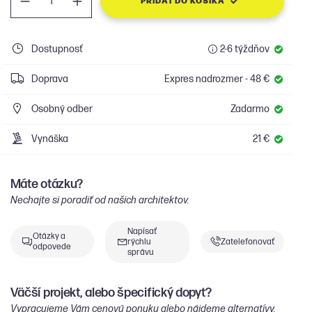
PRIDAŤ DO KOŠÍKA
Dostupnosť
2-6 týždňov
Doprava
Expres nadrozmer - 48 €
Osobný odber
Zadarmo
Vynáška
21 €
Máte otázku?
Nechajte si poradiť od našich architektov.
Napísať
Otázky a
rýchlu
Zatelefonovať
odpovede
správu
Väčší projekt, alebo špecifický dopyt?
Vypracujeme Vám
cenovú ponuku
alebo nájdeme alternatívy.