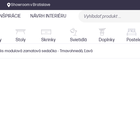
Showroom v Bratislave
INŠPIRÁCIE
NÁVRH INTERIÉRU
Stoly
Skrinky
Sedačky
Svietidlá
y
Stoly
Skrinky
Svietidlá
Doplnky
Postel
lis modulová zamatová sedačka - Tmavohnedá, Ľavá