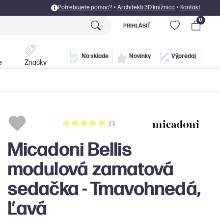
Potrebujete pomoc?
•
Architekti 3D knižnica
•
Kontakt
0
PRIHLÁSIŤ
Postele
Doplnky
Na sklade
Novinky
Výpredaj
e
Značky
(0)
Micadoni Bellis
modulová zamatová
sedačka - Tmavohnedá,
Ľavá