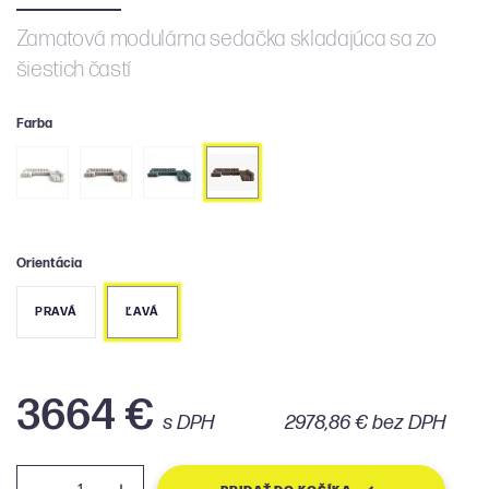
Zamatová modulárna sedačka skladajúca sa zo
šiestich častí
Farba
Orientácia
PRAVÁ
ĽAVÁ
3664 €
s DPH
2978,86 € bez DPH