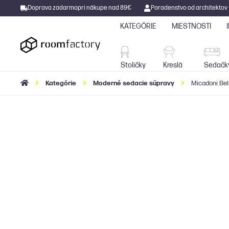
Doprava zadarmo
pri nákupe nad 89€
Poradenstvo od architektov
KATEGÓRIE
MIESTNOSTI
Stoličky
Kreslá
Stoličky
Kreslá
Sedačk
Kategórie
Moderné sedacie súpravy
Micadoni Bel