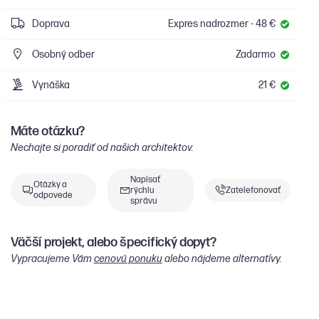
Doprava
Expres nadrozmer - 48 €
Osobný odber
Zadarmo
Vynáška
21 €
Máte otázku?
Nechajte si poradiť od našich architektov.
Napísať
Otázky a
rýchlu
Zatelefonovať
odpovede
správu
Väčší projekt, alebo špecifický dopyt?
Vypracujeme Vám
cenovú ponuku
alebo nájdeme alternatívy.