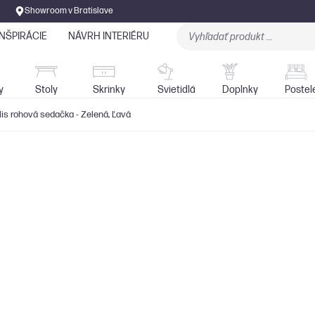
Showroom v Bratislave
INŠPIRÁCIE
NÁVRH INTERIÉRU
Stoly
Skrinky
Sedačky
Svietidlá
y
Stoly
Skrinky
Svietidlá
Doplnky
Postel
lis rohová sedačka - Zelená, Ľavá