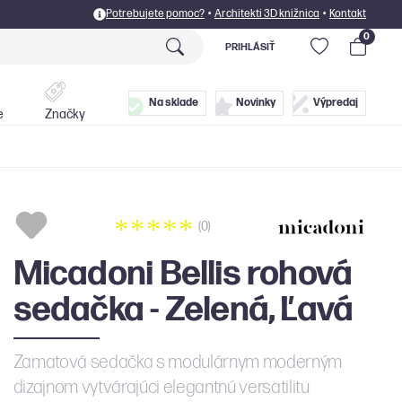
Potrebujete pomoc?
•
Architekti 3D knižnica
•
Kontakt
0
PRIHLÁSIŤ
Postele
Doplnky
Na sklade
Novinky
Výpredaj
e
Značky
(0)
Micadoni Bellis rohová
sedačka - Zelená, Ľavá
Zamatová sedačka s modulárnym moderným
dizajnom vytvárajúci elegantnú versatilitu