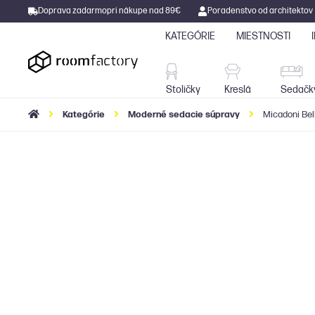
Doprava zadarmo
pri nákupe nad 89€
Poradenstvo od architektov
KATEGÓRIE
MIESTNOSTI
Stoličky
Kreslá
Stoličky
Kreslá
Sedačk
Kategórie
Moderné sedacie súpravy
Micadoni Bel