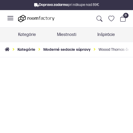
Doprava zadarmo
pri nákupe nad 89€
0
Kategórie
Miestnosti
Inšpirácie
Kategórie
Moderné sedacie súpravy
Woood Thomas čalún