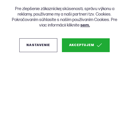
Pre zlepšenie zákazníckej skúsenosti, správu výkonu a
reklamy, používame my a naši partneri tzv. Cookies.
Pokračovaním súhlasíte s naším používaním Cookies. Pre
viac informácii kliknite
sem.
NASTAVENIE
AKCEPTUJEM
(0)
Woood Thomas
čalúnená rohová
sedačka - Sivá, Pravá