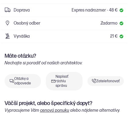
Doprava
Expres nadrozmer - 48 €
Osobný odber
Zadarmo
Vynáška
21 €
Máte otázku?
Nechajte si poradiť od našich architektov.
Napísať
Otázky a
rýchlu
Zatelefonovať
odpovede
správu
Väčší projekt, alebo špecifický dopyt?
Vypracujeme Vám
cenovú ponuku
alebo nájdeme alternatívy.