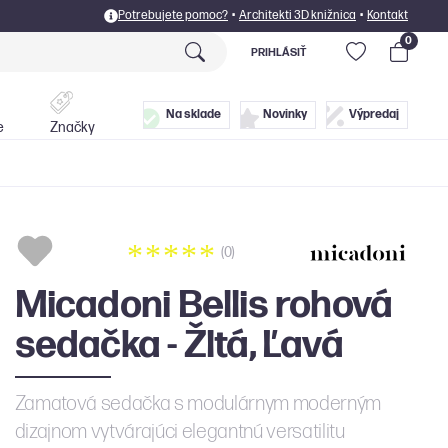
Potrebujete pomoc?
•
Architekti 3D knižnica
•
Kontakt
0
PRIHLÁSIŤ
Postele
Doplnky
Na sklade
Novinky
Výpredaj
e
Značky
(0)
Micadoni Bellis rohová
sedačka - Žltá, Ľavá
Zamatová sedačka s modulárnym moderným
dizajnom vytvárajúci elegantnú versatilitu