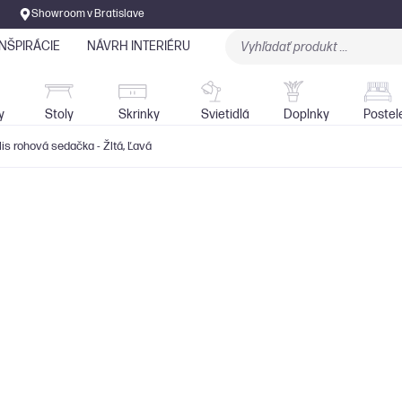
Showroom v Bratislave
INŠPIRÁCIE
NÁVRH INTERIÉRU
Stoly
Skrinky
Sedačky
Svietidlá
y
Stoly
Skrinky
Svietidlá
Doplnky
Postel
is rohová sedačka - Žltá, Ľavá