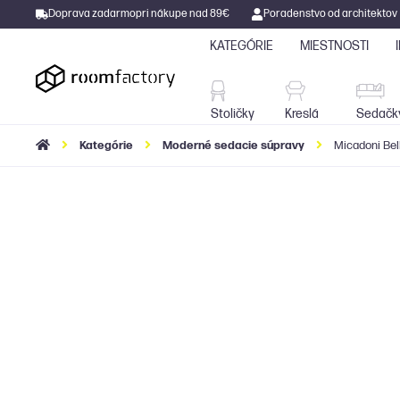
Doprava zadarmo
pri nákupe nad 89€
Poradenstvo od architektov
KATEGÓRIE
MIESTNOSTI
Stoličky
Kreslá
Stoličky
Kreslá
Sedačk
Kategórie
Moderné sedacie súpravy
Micadoni Bell