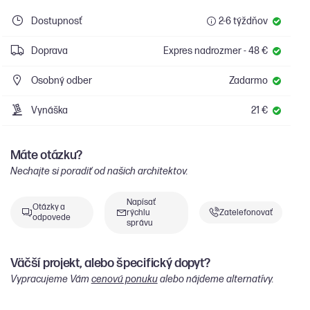
Dostupnosť
2-6 týždňov
Doprava
Expres nadrozmer - 48 €
Osobný odber
Zadarmo
Vynáška
21 €
Máte otázku?
Nechajte si poradiť od našich architektov.
Napísať
Otázky a
rýchlu
Zatelefonovať
odpovede
správu
Väčší projekt, alebo špecifický dopyt?
Vypracujeme Vám
cenovú ponuku
alebo nájdeme alternatívy.