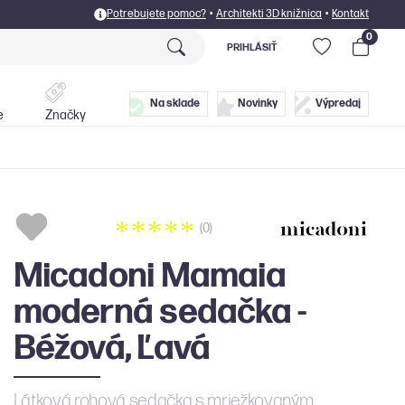
Potrebujete pomoc?
•
Architekti 3D knižnica
•
Kontakt
0
PRIHLÁSIŤ
Postele
Doplnky
Na sklade
Novinky
Výpredaj
e
Značky
(0)
Micadoni Mamaia
moderná sedačka -
Béžová, Ľavá
Látková rohová sedačka s mriežkovaným