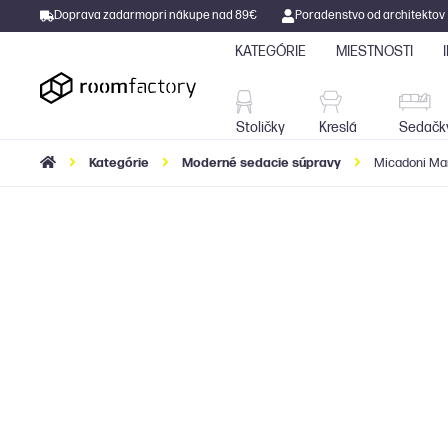
Doprava zadarmo
pri nákupe nad 89€
Poradenstvo od architektov
KATEGÓRIE
MIESTNOSTI
Stoličky
Kreslá
Stoličky
Kreslá
Sedačk
Kategórie
Moderné sedacie súpravy
Micadoni Ma