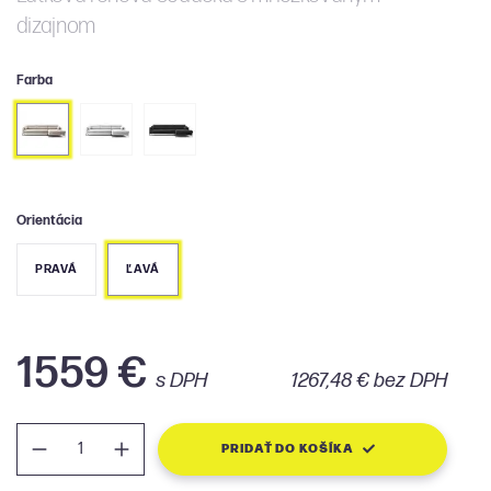
dizajnom
Farba
Orientácia
PRAVÁ
ĽAVÁ
1559 €
s DPH
1267,48 € bez DPH
PRIDAŤ DO KOŠÍKA