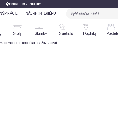
Showroom v Bratislave
INŠPIRÁCIE
NÁVRH INTERIÉRU
Stoly
Skrinky
Sedačky
Svietidlá
y
Stoly
Skrinky
Svietidlá
Doplnky
Postel
maia moderná sedačka - Béžová, Ľavá