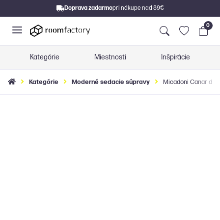
Doprava zadarmo
pri nákupe nad 89€
0
Kategórie
Miestnosti
Inšpirácie
Kategórie
Moderné sedacie súpravy
Micadoni Canar diza