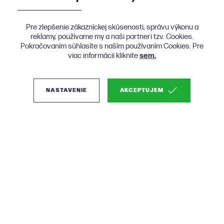
Pre zlepšenie zákazníckej skúsenosti, správu výkonu a
reklamy, používame my a naši partneri tzv. Cookies.
Pokračovaním súhlasíte s naším používaním Cookies. Pre
viac informácii kliknite
sem.
NASTAVENIE
AKCEPTUJEM
(0)
Micadoni Kate rohová
sedačka - Svetlosivá,
Pravá, Zamat, 220 cm