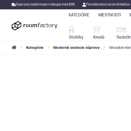
Doprava zadarmo
pri nákupe nad 89€
Poradenstvo od architektov
KATEGÓRIE
MIESTNOSTI
Stoličky
Kreslá
Stoličky
Kreslá
Sedačk
Kategórie
Moderné sedacie súpravy
Micadoni Ken