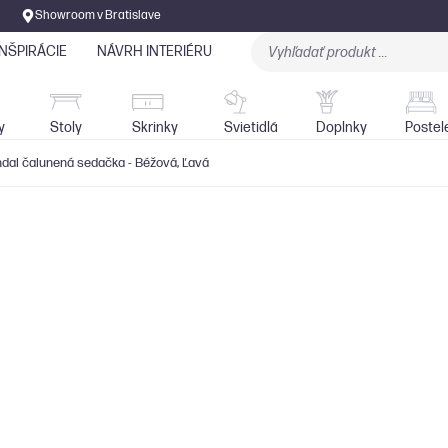
Showroom v Bratislave
INŠPIRÁCIE
NÁVRH INTERIÉRU
Stoly
Skrinky
Sedačky
Svietidlá
y
Stoly
Skrinky
Svietidlá
Doplnky
Postel
dal čalunená sedačka - Béžová, Ľavá