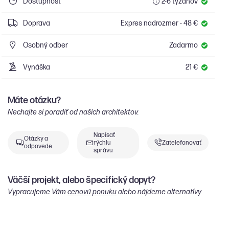
Dostupnosť
2-6 týždňov
Doprava
Expres nadrozmer - 48 €
Osobný odber
Zadarmo
Vynáška
21 €
Máte otázku?
Nechajte si poradiť od našich architektov.
Napísať
Otázky a
rýchlu
Zatelefonovať
odpovede
správu
Väčší projekt, alebo špecifický dopyt?
Vypracujeme Vám
cenovú ponuku
alebo nájdeme alternatívy.