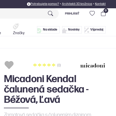
Potrebujete pomoc?
•
Architekti 3D knižnica
•
Kontakt
0
PRIHLÁSIŤ
Postele
Doplnky
Na sklade
Novinky
Výpredaj
e
Značky
(0)
Micadoni Kendal
čalunená sedačka -
Béžová, Ľavá
Zamatová sedačka s čaluneným dizajnom