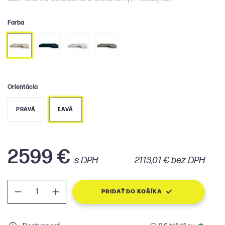
Farba
Orientácia
PRAVÁ
ĽAVÁ
2599 €
s DPH
2113,01 € bez DPH
PRIDAŤ DO KOŠÍKA