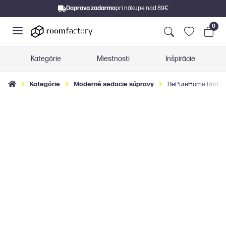
Doprava zadarmo
pri nákupe nad 89€
0
Kategórie
Miestnosti
Inšpirácie
Kategórie
Moderné sedacie súpravy
BePureHome Rodeo C