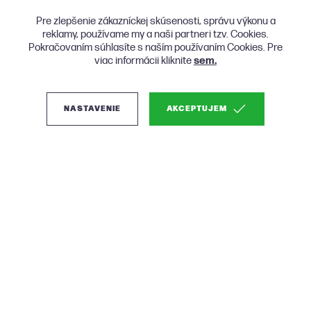
Pre zlepšenie zákazníckej skúsenosti, správu výkonu a
reklamy, používame my a naši partneri tzv. Cookies.
Pokračovaním súhlasíte s naším používaním Cookies. Pre
viac informácii kliknite
sem.
NASTAVENIE
AKCEPTUJEM
(0)
BePureHome Rodeo
Classic zamatová
dvojsedačka - Oranžová