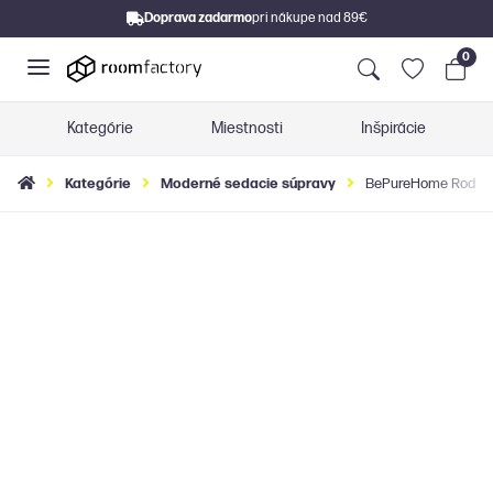
Doprava zadarmo
pri nákupe nad 89€
0
Kategórie
Miestnosti
Inšpirácie
Kategórie
Moderné sedacie súpravy
BePureHome Rodeo C