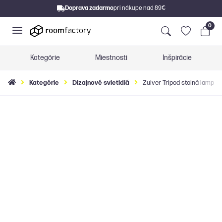
Doprava zadarmo
pri nákupe nad 89€
0
Kategórie
Miestnosti
Inšpirácie
Kategórie
Dizajnové svietidlá
Zuiver Tripod stolná lampa -