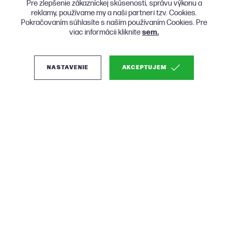
Pre zlepšenie zákazníckej skúsenosti, správu výkonu a
reklamy, používame my a naši partneri tzv. Cookies.
Pokračovaním súhlasíte s naším používaním Cookies. Pre
viac informácii kliknite
sem.
NASTAVENIE
AKCEPTUJEM
(0)
Zuiver Tripod stolná
lampa - Biela
Zľava sa vzťahuje na posledné kusy ihneď
skladom