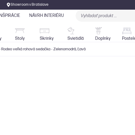
Showroom v Bratislave
INŠPIRÁCIE
NÁVRH INTERIÉRU
Stoly
Skrinky
Sedačky
Svietidlá
y
Stoly
Skrinky
Svietidlá
Doplnky
Postel
Rodeo veľká rohová sedačka - Zelenomodrá, Ľavá