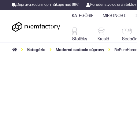
Doprava zadarmo
pri nákupe nad 89€
Poradenstvo od architektov
KATEGÓRIE
MIESTNOSTI
Stoličky
Kreslá
Stoličky
Kreslá
Sedačk
Kategórie
Moderné sedacie súpravy
BePureHome 