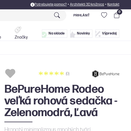
Potrebujete pomoc?
•
Architekti 3D knižnica
•
Kontakt
0
PRIHLÁSIŤ
Postele
Doplnky
Na sklade
Novinky
Výpredaj
e
Značky
(0)
BePureHome Rodeo
veľká rohová sedačka -
Zelenomodrá, Ľavá
Hranatý minimalizmus mnohých tvárí