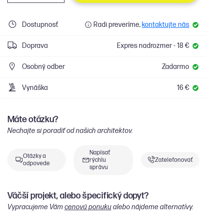
Dostupnosť
Radi preveríme,
kontaktujte nás
Doprava
Expres nadrozmer - 18 €
Osobný odber
Zadarmo
Vynáška
16 €
Máte otázku?
Nechajte si poradiť od našich architektov.
Napísať
Otázky a
rýchlu
Zatelefonovať
odpovede
správu
Väčší projekt, alebo špecifický dopyt?
Vypracujeme Vám
cenovú ponuku
alebo nájdeme alternatívy.