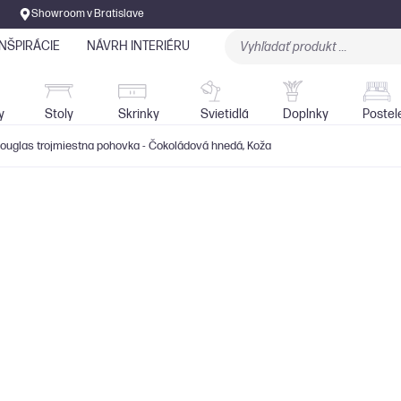
Showroom v Bratislave
INŠPIRÁCIE
NÁVRH INTERIÉRU
Stoly
Skrinky
Sedačky
Svietidlá
y
Stoly
Skrinky
Svietidlá
Doplnky
Postel
uglas trojmiestna pohovka - Čokoládová hnedá, Koža