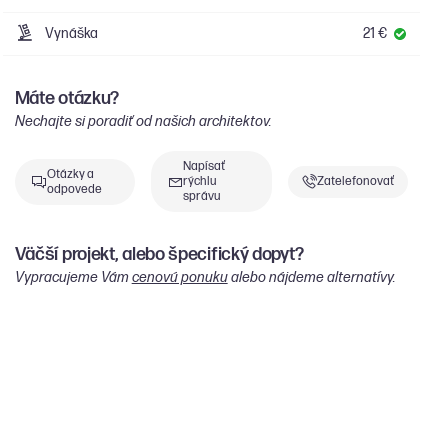
Vynáška
21 €
Máte otázku?
Nechajte si poradiť od našich architektov.
Napísať
Otázky a
rýchlu
Zatelefonovať
odpovede
správu
Väčší projekt, alebo špecifický dopyt?
Vypracujeme Vám
cenovú ponuku
alebo nájdeme alternatívy.