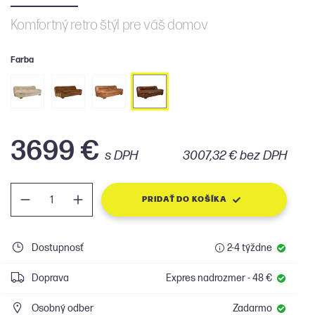
Komfortný retro štýl pre váš domov
Farba
3699 €
s DPH
3007,32 € bez DPH
PRIDAŤ DO KOŠÍKA
Dostupnosť
2-4 týždne
Doprava
Expres nadrozmer - 48 €
Osobný odber
Zadarmo