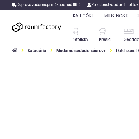
Doprava zadarmo
pri nákupe nad 89€
Poradenstvo od architektov
KATEGÓRIE
MIESTNOSTI
Stoličky
Kreslá
Stoličky
Kreslá
Sedačk
Kategórie
Moderné sedacie súpravy
Dutchbone Do