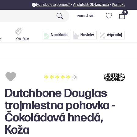
Potrebujete pomoc?
•
Architekti 3D knižnica
•
Kontakt
0
PRIHLÁSIŤ
Postele
Doplnky
Na sklade
Novinky
Výpredaj
e
Značky
(0)
Dutchbone Douglas
trojmiestna pohovka -
Čokoládová hnedá,
Koža