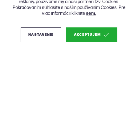
reklamy, používame my a naši partneri tzv. Cookies.
Pokračovaním súhlasíte s naším používaním Cookies. Pre
viac informácii kliknite
sem.
NASTAVENIE
AKCEPTUJEM
(0)
Micadoni Mamaia
moderná sedačka -
Svetlosivá, Pravá
Látková rohová sedačka s mriežkovaným