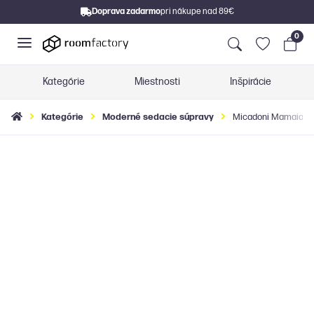
Doprava zadarmo
pri nákupe nad 89€
0
Kategórie
Miestnosti
Inšpirácie
Kategórie
Moderné sedacie súpravy
Micadoni Mamaia mo