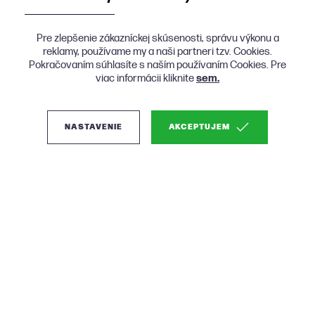
Pre zlepšenie zákazníckej skúsenosti, správu výkonu a
reklamy, používame my a naši partneri tzv. Cookies.
Pokračovaním súhlasíte s naším používaním Cookies. Pre
viac informácii kliknite
sem.
NASTAVENIE
AKCEPTUJEM
(0)
Woood Baggy čalúnený
ottoman - Hnedá, 3D
Ženilka