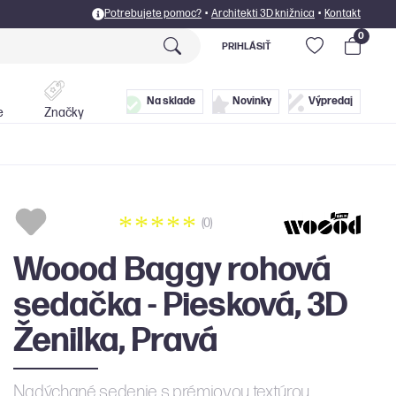
Potrebujete pomoc?
•
Architekti 3D knižnica
•
Kontakt
0
PRIHLÁSIŤ
Postele
Doplnky
Na sklade
Novinky
Výpredaj
e
Značky
(0)
Woood Baggy rohová
sedačka - Piesková, 3D
Ženilka, Pravá
Nadýchané sedenie s prémiovou textúrou