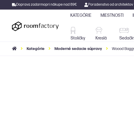
Doprava zadarmo
pri nákupe nad 89€
Poradenstvo od architektov
KATEGÓRIE
MIESTNOSTI
Stoličky
Kreslá
Stoličky
Kreslá
Sedačk
Kategórie
Moderné sedacie súpravy
Woood Baggy 