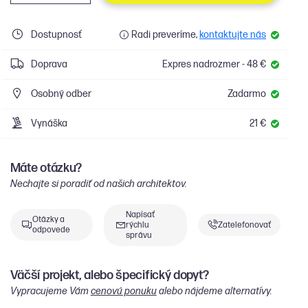
Dostupnosť
Radi preveríme,
kontaktujte nás
Doprava
Expres nadrozmer - 48 €
Osobný odber
Zadarmo
Vynáška
21 €
Máte otázku?
Nechajte si poradiť od našich architektov.
Napísať
Otázky a
rýchlu
Zatelefonovať
odpovede
správu
Väčší projekt, alebo špecifický dopyt?
Vypracujeme Vám
cenovú ponuku
alebo nájdeme alternatívy.