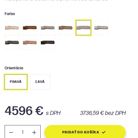
Farba
Orientácia
PRAVÁ
ĽAVÁ
4596 €
s DPH
3736,59 € bez DPH
PRIDAŤ DO KOŠÍKA