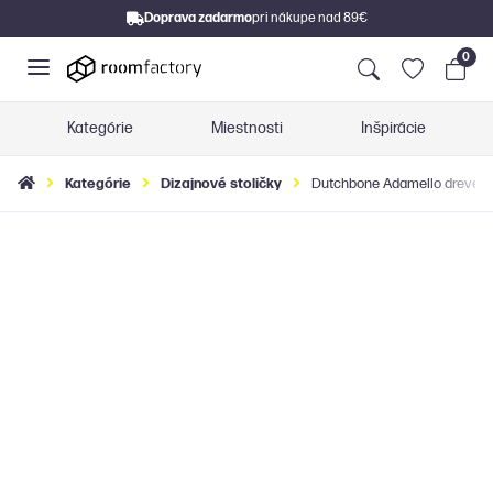
Doprava zadarmo
pri nákupe nad 89€
0
Kategórie
Miestnosti
Inšpirácie
Kategórie
Dizajnové stoličky
Dutchbone Adamello drevená 