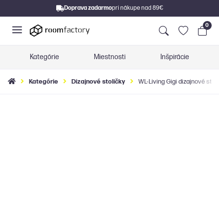
Doprava zadarmo
pri nákupe nad 89€
0
Kategórie
Miestnosti
Inšpirácie
Kategórie
Dizajnové stoličky
WL-Living Gigi dizajnové stoli