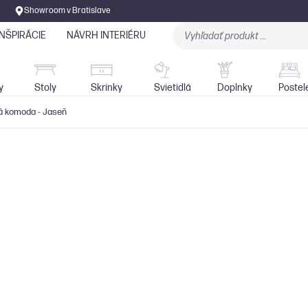
Showroom v Bratislave
INŠPIRÁCIE
NÁVRH INTERIÉRU
Stoly
Skrinky
Sedačky
Svietidlá
y
Stoly
Skrinky
Svietidlá
Doplnky
Postel
á komoda - Jaseň