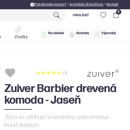
Potrebujete pomoc?
•
Architekti 3D knižnica
•
Kontakt
0
PRIHLÁSIŤ
Postele
Doplnky
Na sklade
Novinky
Výpredaj
e
Značky
(1)
Zuiver Barbier drevená
komoda - Jaseň
Zľava sa vzťahuje na posledný vystavený kus
ihneď skladom