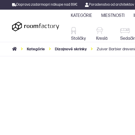
Doprava zadarmo
pri nákupe nad 89€
Poradenstvo od architektov
KATEGÓRIE
MIESTNOSTI
Stoličky
Kreslá
Stoličky
Kreslá
Sedačk
Kategórie
Dizajnové skrinky
Zuiver Barbier dreven