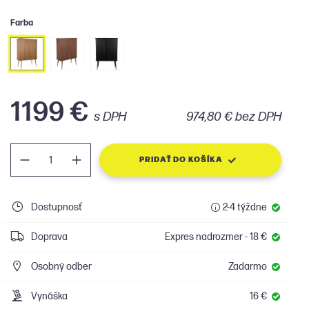
Farba
1199 €
s DPH
974,80 € bez DPH
PRIDAŤ DO KOŠÍKA
Dostupnosť
2-4 týždne
Doprava
Expres nadrozmer - 18 €
Osobný odber
Zadarmo
Vynáška
16 €