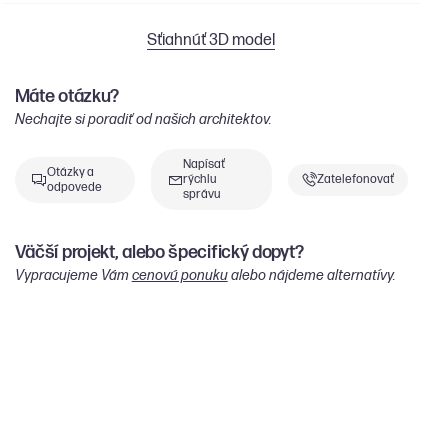
Sťiahnúť 3D model
Máte otázku?
Nechajte si poradiť od našich architektov.
Napísať
Otázky a
rýchlu
Zatelefonovať
odpovede
správu
Väčší projekt, alebo špecifický dopyt?
Vypracujeme Vám
cenovú ponuku
alebo nájdeme alternatívy.