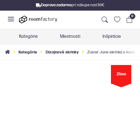
Doprava zadarmo
pri nákupe nad 89€
0
Kategórie
Miestnosti
Inšpirácie
Kategórie
Dizajnové skrinky
Zuiver June skrinka s kovový
Zľava