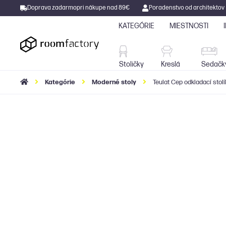
Doprava zadarmo
pri nákupe nad 89€
Poradenstvo od architektov
KATEGÓRIE
MIESTNOSTI
Stoličky
Kreslá
Stoličky
Kreslá
Sedačk
Kategórie
Moderné stoly
Teulat Cep odkladací stolí