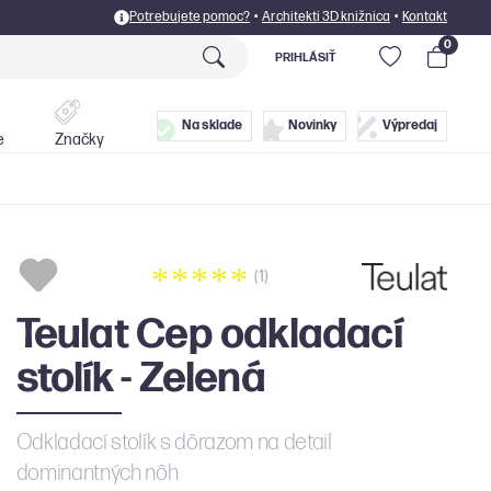
Potrebujete pomoc?
•
Architekti 3D knižnica
•
Kontakt
0
PRIHLÁSIŤ
Postele
Doplnky
Na sklade
Novinky
Výpredaj
e
Značky
(1)
Teulat Cep odkladací
stolík - Zelená
Odkladací stolík s dôrazom na detail
dominantných nôh