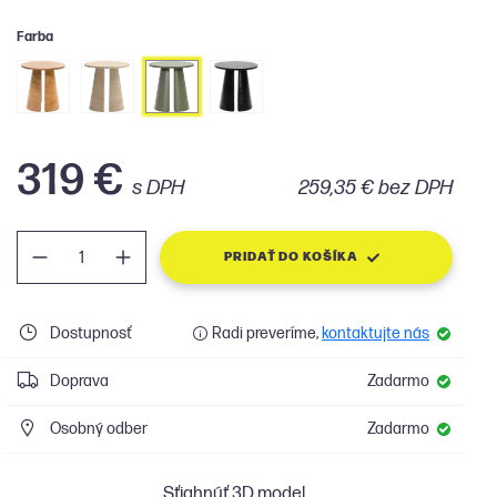
Farba
319 €
s DPH
259,35 € bez DPH
PRIDAŤ DO KOŠÍKA
Dostupnosť
Radi preveríme,
kontaktujte nás
Doprava
Zadarmo
Osobný odber
Zadarmo
Sťiahnúť 3D model