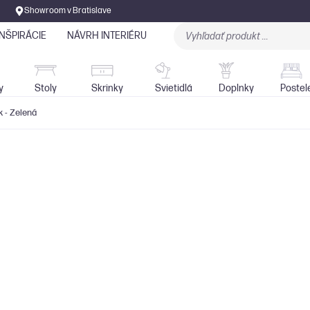
Showroom v Bratislave
INŠPIRÁCIE
NÁVRH INTERIÉRU
Stoly
Skrinky
Sedačky
Svietidlá
y
Stoly
Skrinky
Svietidlá
Doplnky
Postel
k - Zelená