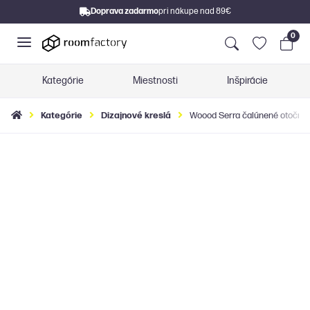
Doprava zadarmo
pri nákupe nad 89€
0
Kategórie
Miestnosti
Inšpirácie
Kategórie
Dizajnové kreslá
Woood Serra čalúnené otočné 