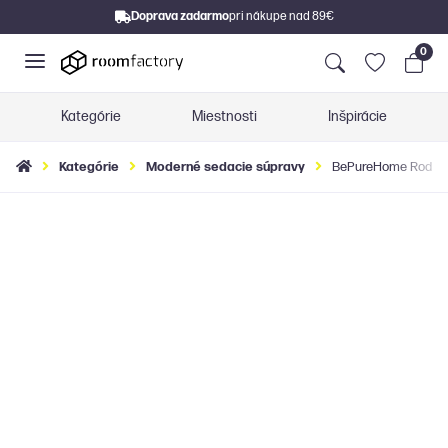
Doprava zadarmo
pri nákupe nad 89€
0
Kategórie
Miestnosti
Inšpirácie
Kategórie
Moderné sedacie súpravy
BePureHome Rodeo p