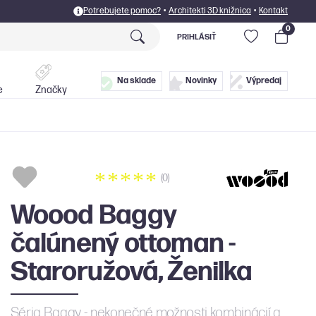
Potrebujete pomoc?
•
Architekti 3D knižnica
•
Kontakt
0
PRIHLÁSIŤ
Postele
Doplnky
Na sklade
Novinky
Výpredaj
e
Značky
(0)
Woood Baggy
čalúnený ottoman -
Staroružová, Ženilka
Séria Baggy - nekonečné možnosti kombinácií a