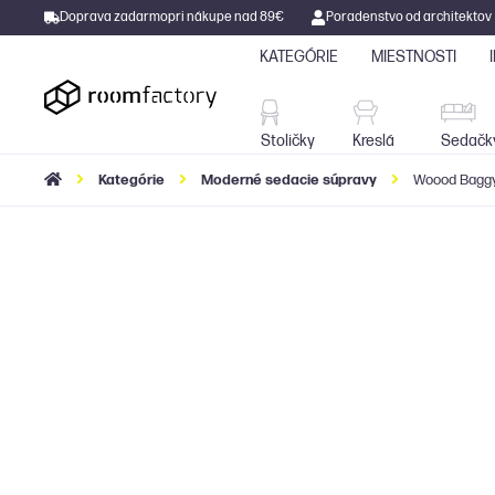
Doprava zadarmo
pri nákupe nad 89€
Poradenstvo od architektov
KATEGÓRIE
MIESTNOSTI
Stoličky
Kreslá
Stoličky
Kreslá
Sedačk
Kategórie
Moderné sedacie súpravy
Woood Baggy 