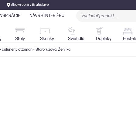
Showroom v Bratislave
INŠPIRÁCIE
NÁVRH INTERIÉRU
Stoly
Skrinky
Sedačky
Svietidlá
y
Stoly
Skrinky
Svietidlá
Doplnky
Postel
čalúnený ottoman - Staroružová, Ženilka