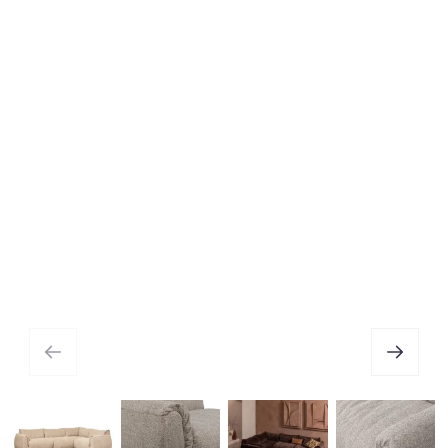
Vitajte u nás!
Tak ako dnes zlepšíme vaše
priestory?
Pre zlepšenie zákazníckej skúsenosti, správu výkonu a
reklamy, používame my a naši partneri tzv. Cookies.
Pokračovaním súhlasíte s naším používaním Cookies. Pre
viac informácii kliknite
sem.
NASTAVENIE
AKCEPTUJEM