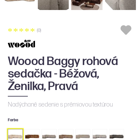
(0)
Woood Baggy rohová
sedačka - Béžová,
Ženilka, Pravá
Nadýchané sedenie s prémiovou textúrou
Farba