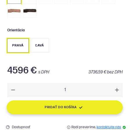
Orientácia
PRAVÁ
ĽAVÁ
4596 €
s DPH
3736,59 € bez DPH
PRIDAŤ DO KOŠÍKA
Dostupnosť
Radi preveríme,
kontaktujte nás
Doprava
Expres nadrozmer - 48 €