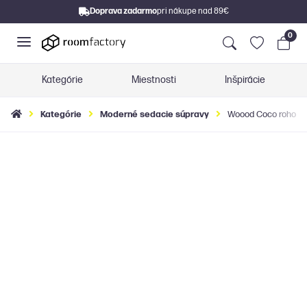
Doprava zadarmo
pri nákupe nad 89€
0
Kategórie
Miestnosti
Inšpirácie
Kategórie
Moderné sedacie súpravy
Woood Coco rohová 