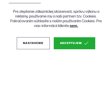
Pre zlepšenie zákazníckej skúsenosti, správu výkonu a
reklamy, používame my a naši partneri tzv. Cookies.
Pokračovaním súhlasíte s naším používaním Cookies. Pre
viac informácii kliknite
sem.
NASTAVENIE
AKCEPTUJEM
(0)
Woood Coco rohová
bouclé sedačka-
Béžová, Pravá