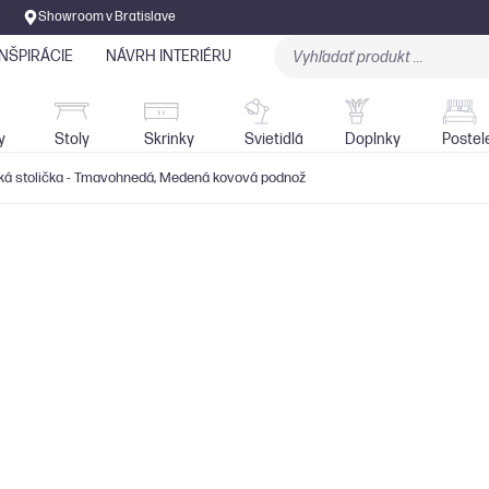
Showroom v Bratislave
INŠPIRÁCIE
NÁVRH INTERIÉRU
Stoly
Skrinky
Sedačky
Svietidlá
y
Stoly
Skrinky
Svietidlá
Doplnky
Postel
ká stolička - Tmavohnedá, Medená kovová podnož