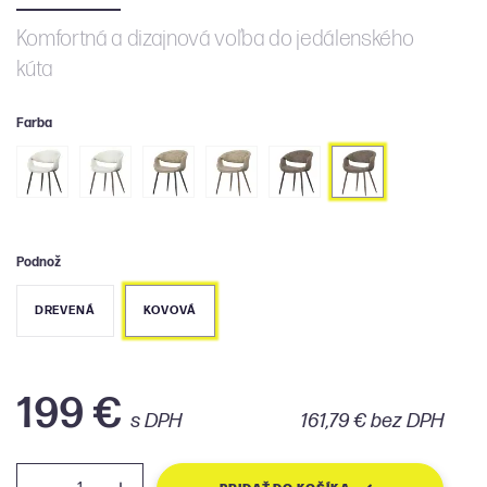
Komfortná a dizajnová voľba do jedálenského
kúta
Farba
Podnož
DREVENÁ
KOVOVÁ
199 €
s DPH
161,79 € bez DPH