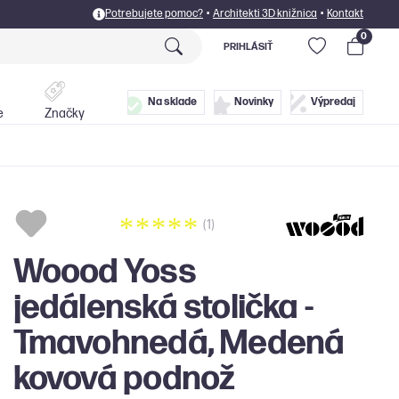
Potrebujete pomoc?
•
Architekti 3D knižnica
•
Kontakt
0
PRIHLÁSIŤ
Postele
Doplnky
Na sklade
Novinky
Výpredaj
e
Značky
(1)
Woood Yoss
jedálenská stolička -
Tmavohnedá, Medená
kovová podnož