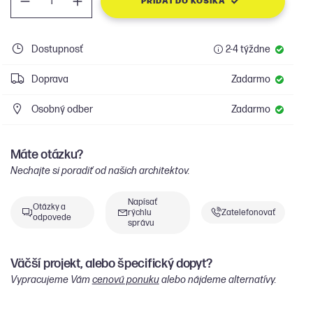
PRIDAŤ DO KOŠÍKA
Dostupnosť
2-4 týždne
Doprava
Zadarmo
Osobný odber
Zadarmo
Máte otázku?
Nechajte si poradiť od našich architektov.
Napísať
Otázky a
rýchlu
Zatelefonovať
odpovede
správu
Väčší projekt, alebo špecifický dopyt?
Vypracujeme Vám
cenovú ponuku
alebo nájdeme alternatívy.