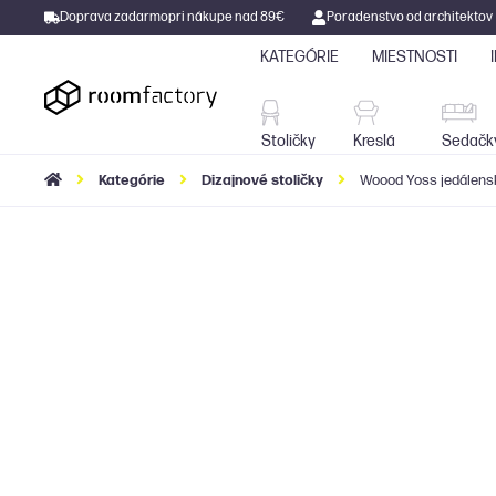
Doprava zadarmo
pri nákupe nad 89€
Poradenstvo od architektov
KATEGÓRIE
MIESTNOSTI
Stoličky
Kreslá
Stoličky
Kreslá
Sedačk
Kategórie
Dizajnové stoličky
Woood Yoss jedálens