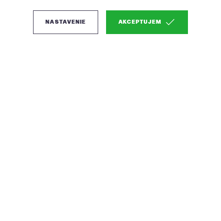
NASTAVENIE
AKCEPTUJEM
(1)
Woood Yoss jedálenská
stolička - Tmavohnedá,
Prírodná drevená
podnož
Komfortná a dizajnová voľba do jedálenského
kúta