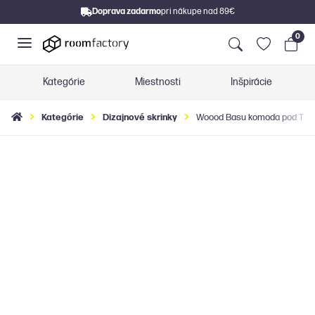
Doprava zadarmo
pri nákupe nad 89€
0
Kategórie
Miestnosti
Inšpirácie
Kategórie
Dizajnové skrinky
Woood Basu komoda pod TV - 