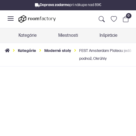
Doprava zadarmo
pri nákupe nad 89€
0
Kategórie
Miestnosti
Inšpirácie
Kategórie
Moderné stoly
FEST Amsterdam Plateau jedálensk
podnož, Okrúhly