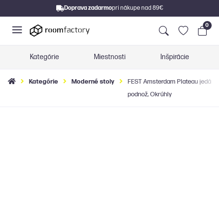
Doprava zadarmo
pri nákupe nad 89€
0
Kategórie
Miestnosti
Inšpirácie
Kategórie
Moderné stoly
FEST Amsterdam Plateau jedálensk
podnož, Okrúhly