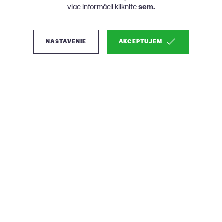
viac informácii kliknite
sem.
NASTAVENIE
AKCEPTUJEM
(0)
Micadoni Kate rohová
sedačka - Béžová,
Pravá/Ľavá, Bouclé, 252
cm
Ideálna pre otvorený priestor a pohodlné